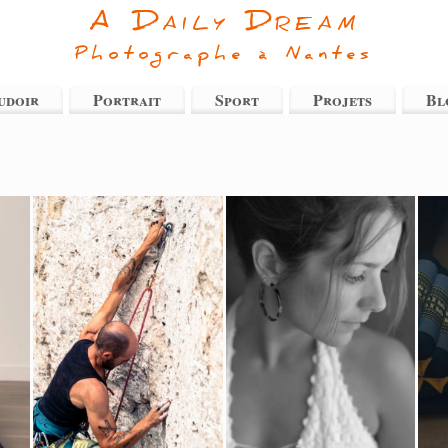
A Daily Dream
Photographe à Nantes
udoir
Portrait
Sport
Projets
Bl