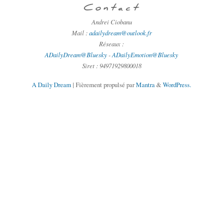
Contact
Andrei Ciobanu
Mail :
adailydream@outlook.fr
Réseaux :
ADailyDream@Bluesky
-
ADailyEmotion@Bluesky
Siret : 94971929800018
A Daily Dream
| Fièrement propulsé par
Mantra
&
WordPress.