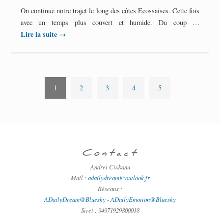
On continue notre trajet le long des côtes Ecossaises. Cette fois
avec un temps plus couvert et humide. Du coup …
Lire la suite
→
1
2
3
4
5
Contact
Andrei Ciobanu
Mail :
adailydream@outlook.fr
Réseaux :
ADailyDream@Bluesky
-
ADailyEmotion@Bluesky
Siret : 94971929800018