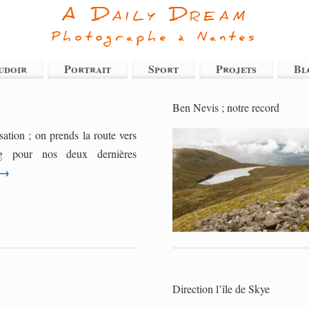
A Daily Dream
Photographe à Nantes
udoir
Portrait
Sport
Projets
Bl
Ben Nevis ; notre record
isation ; on prends la route vers
rg pour nos deux dernières
→
Direction l’île de Skye